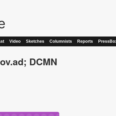
st
Video
Sketches
Columnists
Reports
PressBo
mov.ad; DCMN