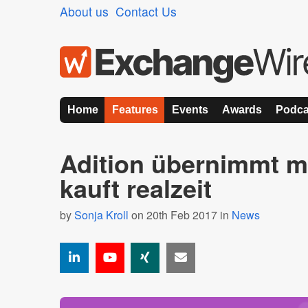
About us
Contact Us
Home
Features
Events
Awards
Podca
Adition übernimmt 
kauft realzeit
by
Sonja Kroll
on 20th Feb 2017 in
News