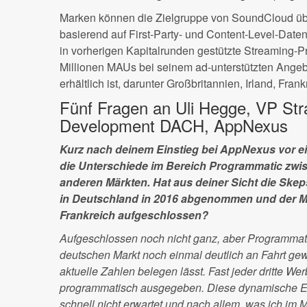
Marken können die Zielgruppe von SoundCloud üb
basierend auf First-Party- und Content-Level-Daten
in vorherigen Kapitalrunden gestützte Streaming-P
Millionen MAUs bei seinem ad-unterstützten Angebo
erhältlich ist, darunter Großbritannien, Irland, Fra
Fünf Fragen an Uli Hegge, VP Str
Development DACH, AppNexus
Kurz nach deinem Einstieg bei AppNexus vor 
die Unterschiede im Bereich Programmatic zw
anderen Märkten. Hat aus deiner Sicht die Sk
in Deutschland in 2016 abgenommen und der M
Frankreich aufgeschlossen?
Aufgeschlossen noch nicht ganz, aber Programmati
deutschen Markt noch einmal deutlich an Fahrt ge
aktuelle Zahlen belegen lässt. Fast jeder dritte We
programmatisch ausgegeben. Diese dynamische En
schnell nicht erwartet und nach allem, was ich im 