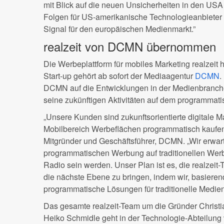
mit Blick auf die neuen Unsicherheiten in den U
Folgen für US-amerikanische Technologieanbieter i
Signal für den europäischen Medienmarkt.”
realzeit von DCMN übernommen
Die Werbeplattform für mobiles Marketing realzeit h
Start-up gehört ab sofort der Mediaagentur
DCMN
.
DCMN auf die Entwicklungen in der Medienbranche 
seine zukünftigen Aktivitäten auf dem programmat
„Unsere Kunden sind zukunftsorientierte digitale M
Mobilbereich Werbeflächen programmatisch kaufen”
Mitgründer und Geschäftsführer, DCMN. „Wir erwart
programmatischen Werbung auf traditionellen Wer
Radio sein werden. Unser Plan ist es, die realzei
die nächste Ebene zu bringen, indem wir, basierend
programmatische Lösungen für traditionelle Medie
Das gesamte realzeit-Team um die Gründer Christ
Heiko Schmidle geht in der Technologie-Abteilung