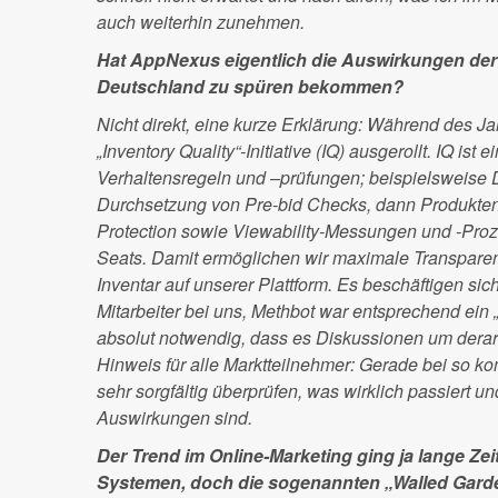
auch weiterhin zunehmen.
Hat AppNexus eigentlich die Auswirkungen der
Deutschland zu spüren bekommen?
Nicht direkt, eine kurze Erklärung: Während des 
„Inventory Quality“-Initiative (IQ) ausgerollt. IQ ist
Verhaltensregeln und –prüfungen; beispielsweise
Durchsetzung von Pre-bid Checks, dann Produkte
Protection sowie Viewability-Messungen und -Pro
Seats. Damit ermöglichen wir maximale Transpare
Inventar auf unserer Plattform. Es beschäftigen sich
Mitarbeiter bei uns, Methbot war entsprechend ein 
absolut notwendig, dass es Diskussionen um derarti
Hinweis für alle Marktteilnehmer: Gerade bei so 
sehr sorgfältig überprüfen, was wirklich passiert un
Auswirkungen sind.
Der Trend im Online-Marketing ging ja lange Ze
Systemen, doch die sogenannten „Walled Gard