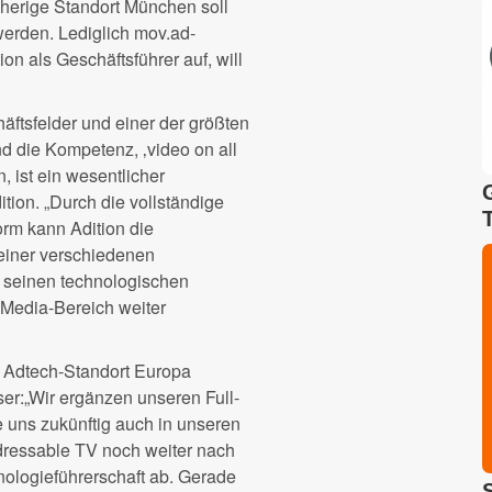
sherige Standort München soll
erden. Lediglich mov.ad-
on als Geschäftsführer auf, will
häftsfelder und einer der größten
d die Kompetenz, ‚video on all
 ist ein wesentlicher
tion. „Durch die vollständige
orm kann Adition die
einer verschiedenen
 seinen technologischen
-Media-Bereich weiter
n Adtech-Standort Europa
ser:„Wir ergänzen unseren Full-
e uns zukünftig auch in unseren
dressable TV noch weiter nach
nologieführerschaft ab. Gerade