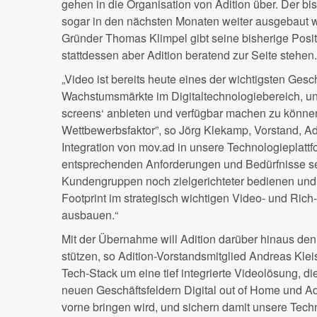
gehen in die Organisation von Adition über. Der bi
sogar in den nächsten Monaten weiter ausgebaut w
Gründer Thomas Klimpel gibt seine bisherige Positi
stattdessen aber Adition beratend zur Seite stehen.
„Video ist bereits heute eines der wichtigsten Gesc
Wachstumsmärkte im Digitaltechnologiebereich, un
screens‘ anbieten und verfügbar machen zu können,
Wettbewerbsfaktor”, so Jörg Klekamp, Vorstand, Adi
Integration von mov.ad in unsere Technologieplattf
entsprechenden Anforderungen und Bedürfnisse s
Kundengruppen noch zielgerichteter bedienen und
Footprint im strategisch wichtigen Video- und Rich
ausbauen.“
Mit der Übernahme will Adition darüber hinaus de
stützen, so Adition-Vorstandsmitglied Andreas Klei
Tech-Stack um eine tief integrierte Videolösung, di
neuen Geschäftsfeldern Digital out of Home und A
vorne bringen wird, und sichern damit unsere Tech