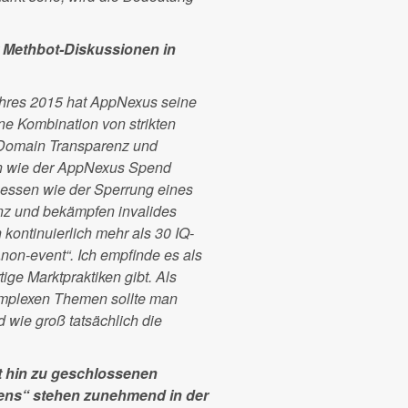
 Methbot-Diskussionen in
Jahres 2015 hat AppNexus seine
 eine Kombination von strikten
 Domain Transparenz und
n wie der AppNexus Spend
zessen wie der Sperrung eines
nz und bekämpfen invalides
 kontinuierlich mehr als 30 IQ-
„non-event“. Ich empfinde es als
ge Marktpraktiken gibt. Als
komplexen Themen sollte man
d wie groß tatsächlich die
it hin zu geschlossenen
ens“ stehen zunehmend in der