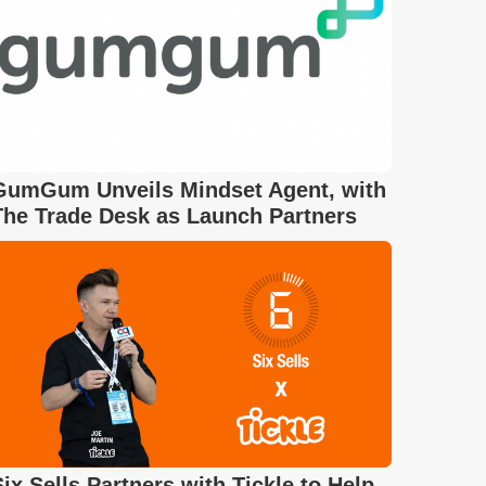
GumGum Unveils Mindset Agent, with
The Trade Desk as Launch Partners
Six Sells Partners with Tickle to Help