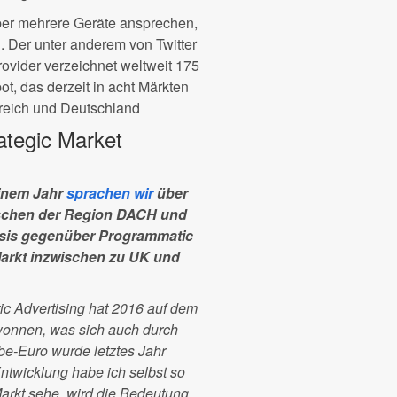
er mehrere Geräte ansprechen,
. Der unter anderem von Twitter
rovider verzeichnet weltweit 175
t, das derzeit in acht Märkten
nkreich und Deutschland
ategic Market
einem Jahr
sprachen wir
über
ischen der Region DACH und
epsis gegenüber Programmatic
arkt inzwischen zu UK und
c Advertising hat 2016 auf dem
wonnen, was sich auch durch
rbe-Euro wurde letztes Jahr
twicklung habe ich selbst so
Markt sehe, wird die Bedeutung