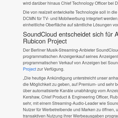
wird darüber hinaus Chief Technology Officer bei
Die von realzeit entwickelte Technologie soll in di
DCMN für TV- und Mobilwerbung integriert werden
einheitliche Oberfläche auf sämtliche Lösungen 
SoundCloud entscheidet sich für A
Rubicon Project
Der Berliner Musik-Streaming-Anbieter SoundCloud
programmatischen Anzeigenkauf seines Anzeigeninv
programmatischen Verkauf von Anzeigen bei Sound
Project
zur Verfügung.
„Die heutige Ankündigung unterstreicht unser an
die Möglichkeit zu geben, auf Premium- und sehr
über automatisierte Kanäle unabhängig vom Anzei
Kershaw, Chief Product & Engineering Officer, Rubi
sehr, mit einem Streaming-Audio-Leader wie Soun
Nutzer für Werbetreibende und Marken zu öffnen, um
transaktiven Nutzung ihrer Werbeausgaben progra