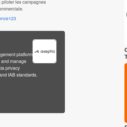
x piloter les campagnes
commerciale.
agence123
agement platform
ct and manage
ata privacy
and IAB standards.