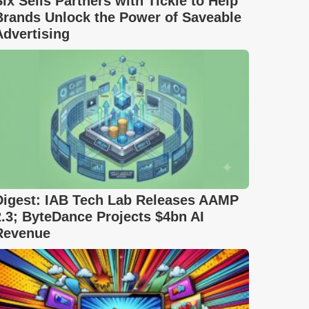
Six Sells Partners with Tickle to Help
Brands Unlock the Power of Saveable
Advertising
Digest: IAB Tech Lab Releases AAMP
2.3; ByteDance Projects $4bn AI
Revenue