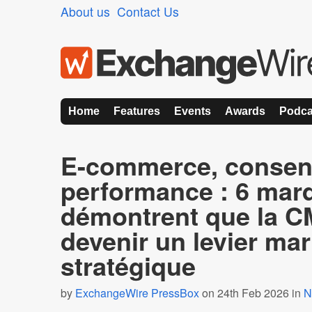
About us
Contact Us
Home
Features
Events
Awards
Podca
E-commerce, consen
performance : 6 mar
démontrent que la C
devenir un levier mar
stratégique
by
ExchangeWire PressBox
on 24th Feb 2026 in
N