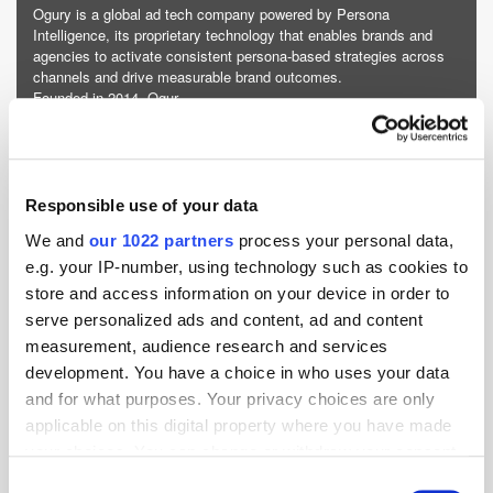
Ogury is a global ad tech company powered by Persona
Intelligence, its proprietary technology that enables brands and
agencies to activate consistent persona-based strategies across
channels and drive measurable brand outcomes.
Founded in 2014, Ogur...
More about Ogury »
Powered by PressBox
Responsible use of your data
We and
our 1022 partners
process your personal data,
Display
e.g. your IP-number, using technology such as cookies to
store and access information on your device in order to
serve personalized ads and content, ad and content
measurement, audience research and services
development. You have a choice in who uses your data
and for what purposes. Your privacy choices are only
applicable on this digital property where you have made
your choices. You can change or withdraw your consent
any time from the Cookie Declaration or by clicking on
Consent