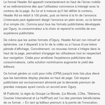
Le format Header Ad apparaît instantanément en haut de l’écran mobile
et se redimensionne dès que l’utilisateur commence à interagir avec le
contenu de la page. Au fur et à mesure qu’il fait défiler le contenu,
Header Ad se réduit à 100 pixels, puis se ferme à la fin de l’annonce.
L’internaute peut également élargir l’annonce en plein écran, ou la fermer
d’un simple clic. Comme pour tous les formats publicitaires développés
par Ogury, le consommateur a le choix et reprend le contrôle de son
expérience publicitaire.
De même que les autres formats d’Ogury, Header Ad est non intrusif et
éphémère, car il disparaît à la fin de la vidéo ou à l’issue d’une brève
période d’affichage. Concrètement, ce nouveau format s’intègre dans le
haut de la page, permettant d’engager les utilisateurs tout en respectant
leur navigation. Créée pour améliorer l'expérience publicitaire des
consommateurs, cette solution nonintrusive augmente le yield des
éditeurs.
Ce format génère un coût pour mille (CPM) jusqu'à trois fois plus élevé
que les bannières display placées en haut de page. Cet espace
publicitaire est exclusivement alimenté par la demande premium de
grandes marques ayant conclu un accord avec Ogury.
M Publicité, la régie du Groupe Le Monde, (Le Monde, L’Obs, Télérama,
Courrier International et Le HuffPost) est l’un des premiers bénéficiaires
de ce format. « En tant qu’éditeur premium à la pointe de l’innovation,