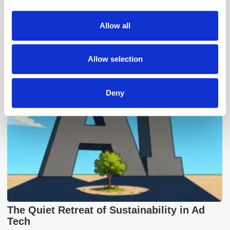
provide social media features and to analyse our traffic.
We also share information about your use of our site with
Allow all
our social media, advertising and analytics partners who
Popular Posts
may combine it with other information that you’ve
provided to them or that they’ve collected from your use
Allow selection
of their services.
Deny
The Quiet Retreat of Sustainability in Ad
Tech