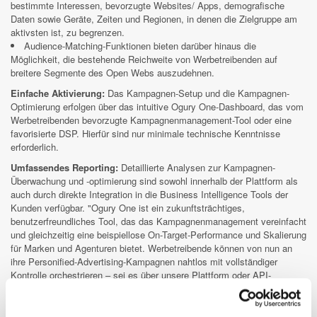
bestimmte Interessen, bevorzugte Websites/ Apps, demografische
Daten sowie Geräte, Zeiten und Regionen, in denen die Zielgruppe am
aktivsten ist, zu begrenzen.
Audience-Matching-Funktionen bieten darüber hinaus die
Möglichkeit, die bestehende Reichweite von Werbetreibenden auf
breitere Segmente des Open Webs auszudehnen.
Einfache Aktivierung:
Das Kampagnen-Setup und die Kampagnen-
Optimierung erfolgen über das intuitive Ogury One-Dashboard, das vom
Werbetreibenden bevorzugte Kampagnenmanagement-Tool oder eine
favorisierte DSP. Hierfür sind nur minimale technische Kenntnisse
erforderlich.
Umfassendes Reporting:
Detaillierte Analysen zur Kampagnen-
Überwachung und -optimierung sind sowohl innerhalb der Plattform als
auch durch direkte Integration in die Business Intelligence Tools der
Kunden verfügbar. "Ogury One ist ein zukunftsträchtiges,
benutzerfreundliches Tool, das das Kampagnenmanagement vereinfacht
und gleichzeitig eine beispiellose On-Target-Performance und Skalierung
für Marken und Agenturen bietet. Werbetreibende können von nun an
ihre Personified-Advertising-Kampagnen nahtlos mit vollständiger
Kontrolle orchestrieren – sei es über unsere Plattform oder API-
Integrationen," sagt Jan Heumüller, Managing Director Central Europe
bei Ogury. "Diese transformative Lösung ist ein bedeutender Meilenstein
für Ogury, der unsere Kunden in die Lage versetzt, außerordentliche