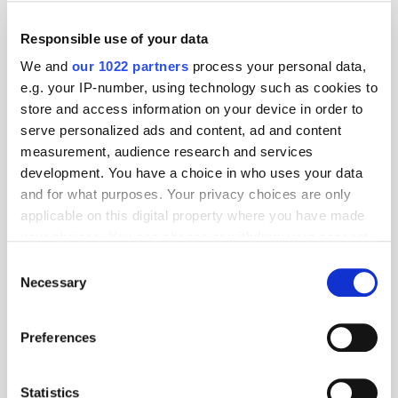
Ergebnisse zu erzielen und gleichzeitig neue Branchenstandards zu
setzen.“
Responsible use of your data
We and
our 1022 partners
process your personal data,
Ogury
e.g. your IP-number, using technology such as cookies to
store and access information on your device in order to
serve personalized ads and content, ad and content
Ogury is a global ad tech company powered by Persona
measurement, audience research and services
Intelligence, its proprietary technology that enables brands and
agencies to activate consistent persona-based strategies across
development. You have a choice in who uses your data
channels and drive measurable brand outcomes. Founded in 2014,
and for what purposes. Your privacy choices are only
Ogur...
applicable on this digital property where you have made
More about Ogury »
your choices. You can change or withdraw your consent
Powered by PressBox
any time from the Cookie Declaration or by clicking on
Consent
the Privacy trigger icon.
Necessary
Selection
Agencies
Brands
Privacy
Product Launch
If you allow, we would also like to:
Preferences
Collect information about your geographical
location which can be accurate to within several
meters
Statistics