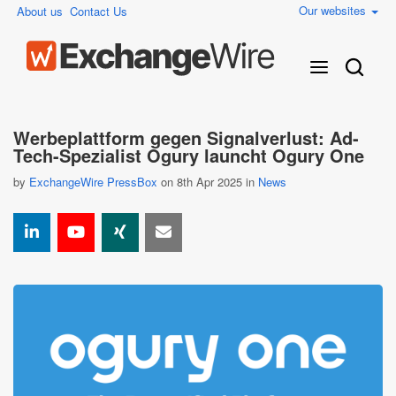
Our websites
About us
Contact Us
Werbeplattform gegen Signalverlust: Ad-
Tech-Spezialist Ogury launcht Ogury One
by
ExchangeWire PressBox
on 8th Apr 2025 in
News