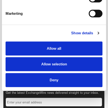
Identify your device by actively scanning it for
specific characteristics (fingerprinting)
Marketing
Find out more about how your personal data is processed
and set your preferences in the
details section
.
Show details
We use cookies to personalise content and ads, to
provide social media features and to analyse our traffic.
We also share information about your use of our site with
Allow all
our social media, advertising and analytics partners who
may combine it with other information that you’ve
provided to them or that they’ve collected from your use
Allow selection
of their services.
Deny
Get the latest ExchangeWire news delivered straight to your inbox.