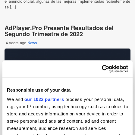
el anuncio oficial, algunas de las mejoras implementadas recientemente
se [...]
AdPlayer.Pro Presente Resultados del
Segundo Trimestre de 2022
4 years ago
News
Responsible use of your data
We and
our 1022 partners
process your personal data,
e.g. your IP-number, using technology such as cookies to
store and access information on your device in order to
serve personalized ads and content, ad and content
measurement, audience research and services
AdPlayer.Pro, el proveedor internacional de soluciones de tecnología de